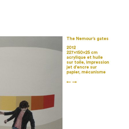
The Nemour’s gates
2012
227×150×25 cm
acrylique et huile
sur toile, impression
jet d'encre sur
papier, mécanisme
←
→