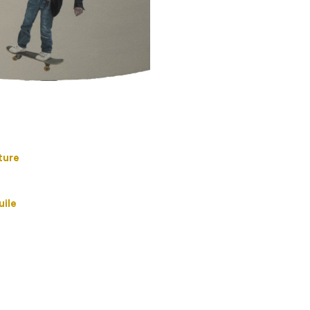
ture
uile