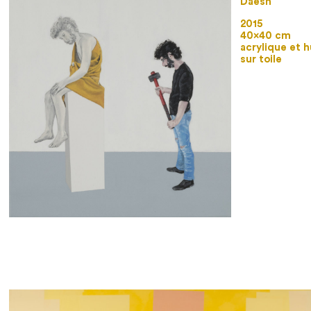
Daesh
2015
40×40 cm
acrylique et h
sur toile