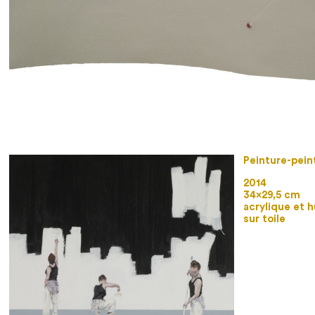
Peinture-pein
2014
34×29,5 cm
acrylique et h
sur toile