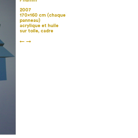
Pflumm
2007
170×160 cm (chaque
panneau)
acrylique et huile
sur toile, cadre
←
→