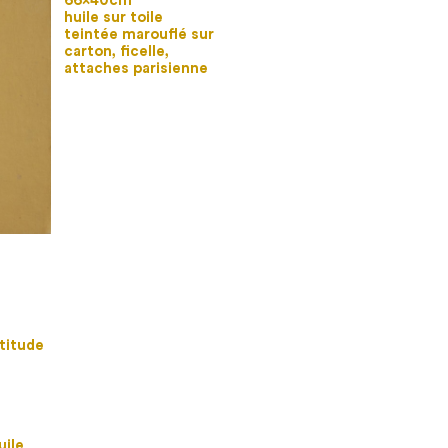
66×40cm
huile sur toile
teintée marouflé sur
carton, ficelle,
attaches parisienne
rtitude
uile