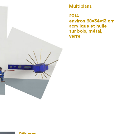
Multiplans
2014
environ 68×34×13 cm
acrylique et huile
sur bois, métal,
verre