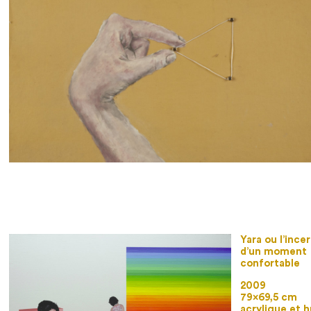
Yara ou l’ince
d’un moment
confortable
2009
79×69,5 cm
acrylique et h