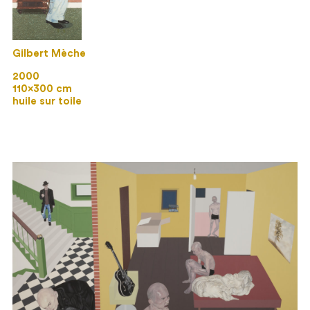
Gilbert Mèche
2000
110×300 cm
huile sur toile