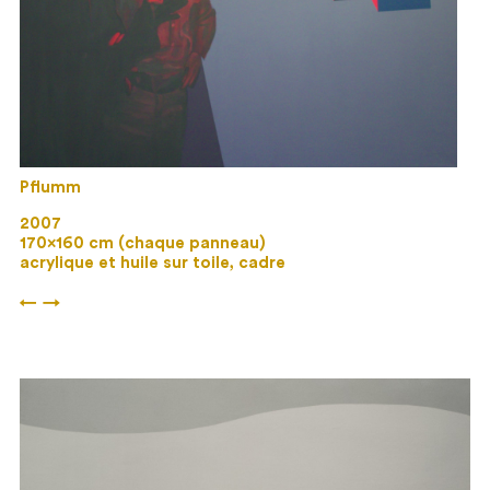
Pflumm
2007
170×160 cm (chaque panneau)
acrylique et huile sur toile, cadre
←
→