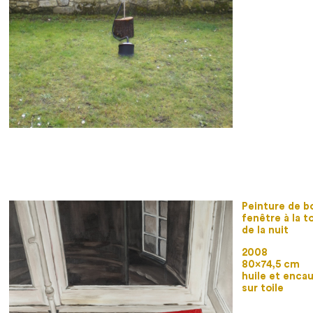
Peinture de b
fenêtre à la 
de la nuit
2008
80×74,5 cm
huile et enca
sur toile