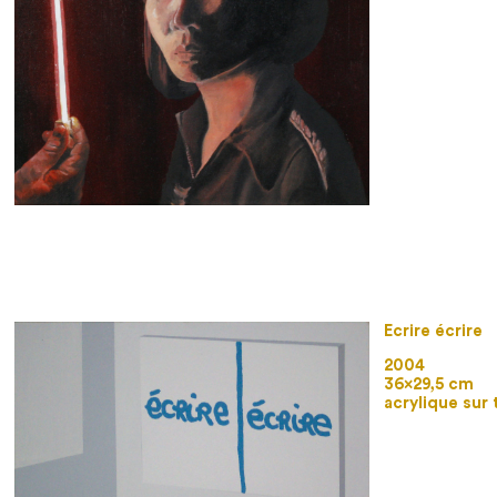
Ecrire écrire
2004
36×29,5 cm
acrylique sur 