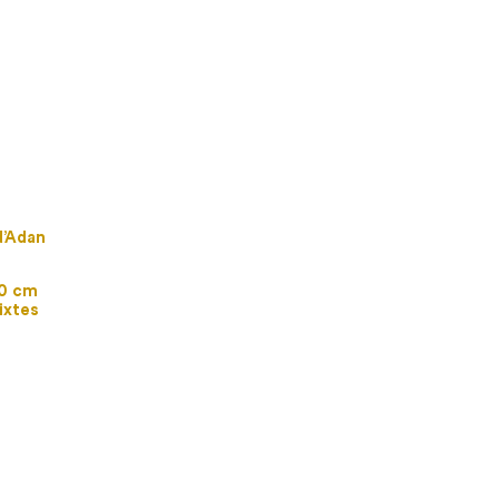
’Adan
50 cm
ixtes