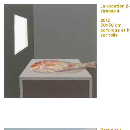
La vocation 2 
sirènes 4
2012
30×30 cm
acrylique et h
sur toile