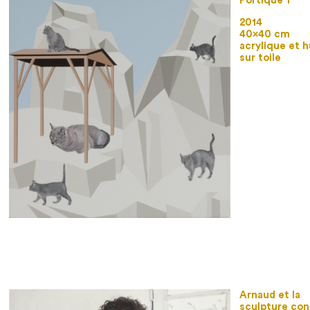
Portique 1
2014
40×40 cm
acrylique et h
sur toile
Arnaud et la
sculpture co