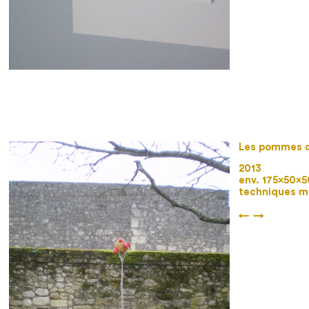
Les pommes d
2013
env. 175×50×
techniques m
←
→