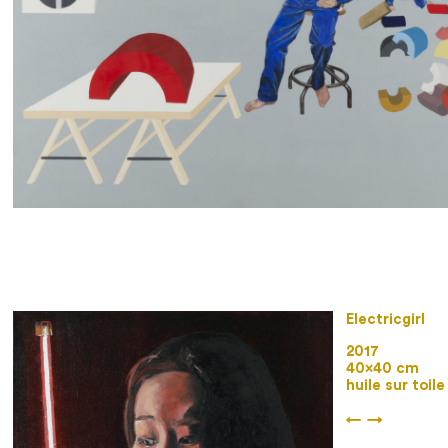
Electricgirl
2017
40×40 cm
huile sur toile
←
→