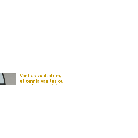
Vanitas vanitatum,
et omnia vanitas ou
vanité des vanités
tout est vanité
2013
80×100×9 cm
acrylique et huile
sur bois
←
→