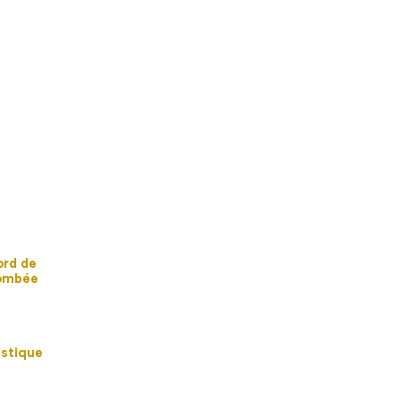
ord de
tombée
ustique