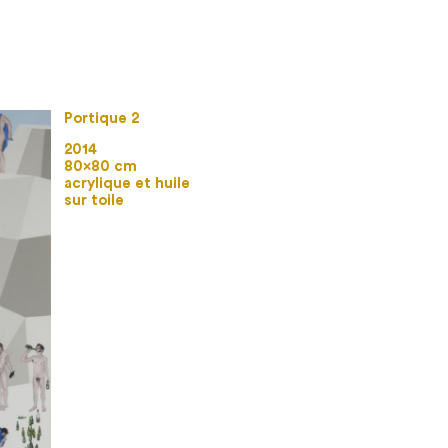
Portique 2
2014
80×80 cm
acrylique et huile
sur toile