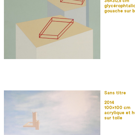
36×30,5 cm
glycérophtali
gouache sur b
Sans titre
2014
100×100 cm
acrylique et h
sur toile