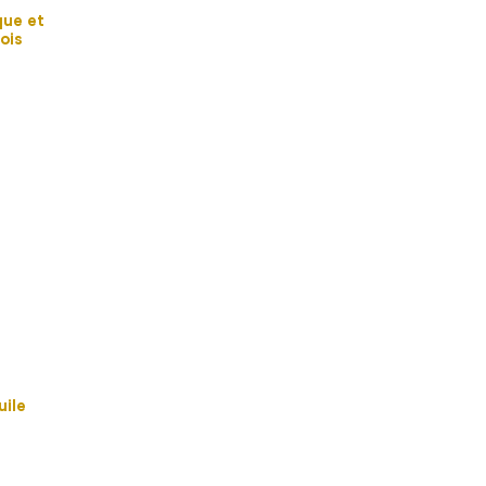
que et
ois
uile