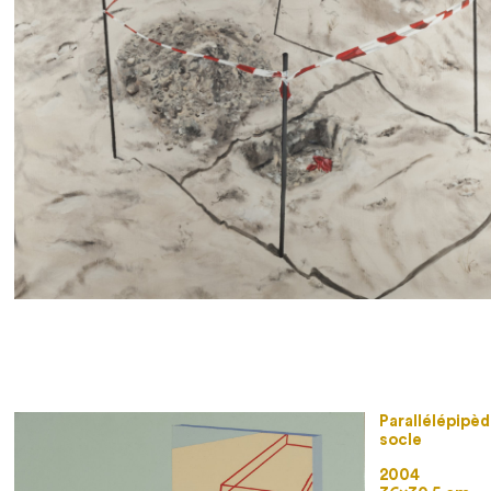
Parallélépipèd
socle
2004