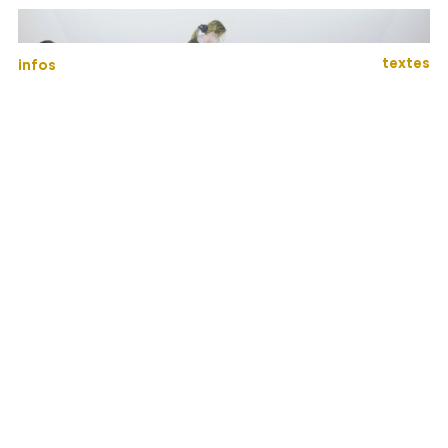
textes
infos
Le deuil ou la farandole
2009
239×150 cm
acrylique et huile sur toile