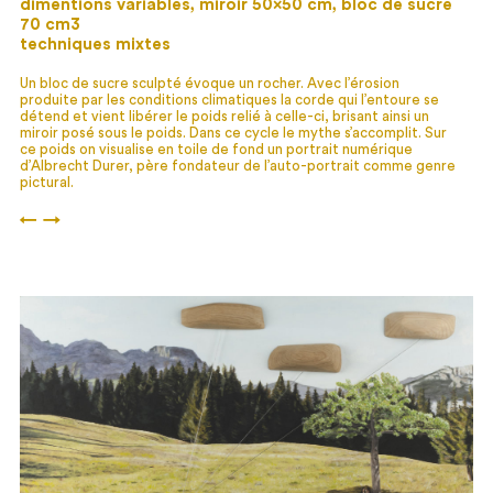
dimentions variables, miroir 50×50 cm, bloc de sucre
70 cm3
techniques mixtes
Un bloc de sucre sculpté évoque un rocher. Avec l’érosion
produite par les conditions climatiques la corde qui l’entoure se
détend et vient libérer le poids relié à celle-ci, brisant ainsi un
miroir posé sous le poids. Dans ce cycle le mythe s’accomplit. Sur
ce poids on visualise en toile de fond un portrait numérique
d’Albrecht Durer, père fondateur de l’auto-portrait comme genre
pictural.
←
→