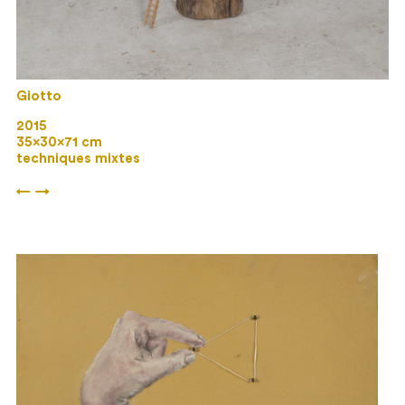
Giotto
2015
35×30×71 cm
techniques mixtes
←
→