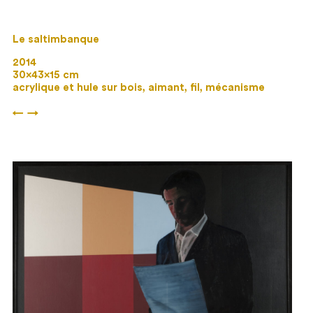
Le saltimbanque
2014
30×43×15 cm
acrylique et hule sur bois, aimant, fil, mécanisme
←
→