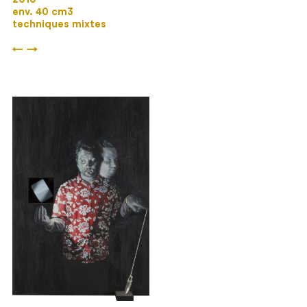
env. 40 cm3
techniques mixtes
←
→