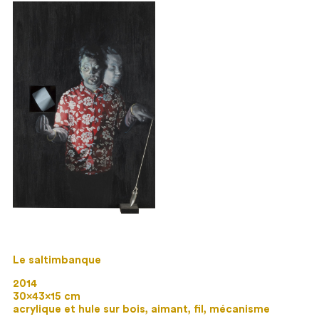
Le saltimbanque
2014
30×43×15 cm
acrylique et hule sur bois, aimant, fil, mécanisme