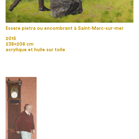
Essere pietra ou encombrant à Saint-Marc-sur-mer
2015
238×208 cm
acrylique et huile sur toile