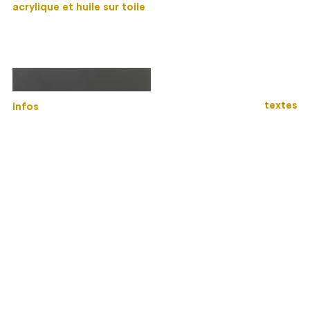
acrylique et huile sur toile
textes
infos
L’insensée suprématie de Piet sur Pablo
2012
40×50 cm
acrylique sur toile