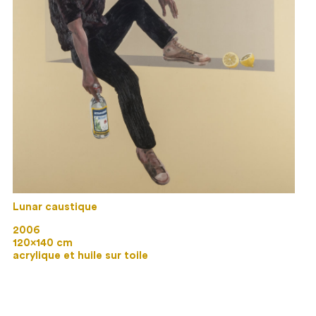
Lunar caustique
2006
120×140 cm
acrylique et huile sur toile