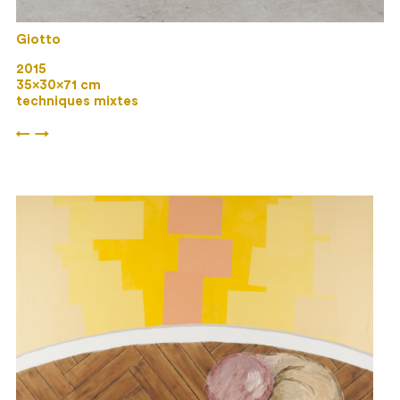
Giotto
2015
35×30×71 cm
techniques mixtes
←
→