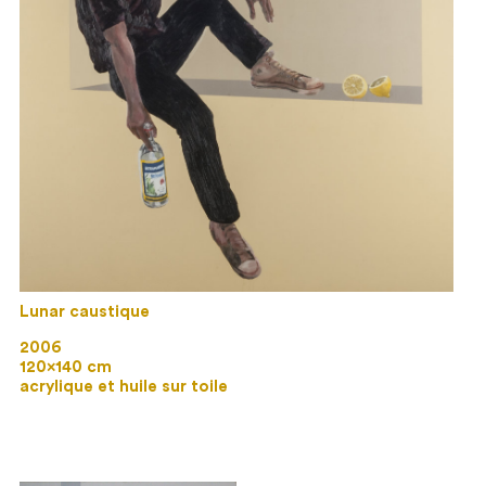
Lunar caustique
2006
120×140 cm
acrylique et huile sur toile