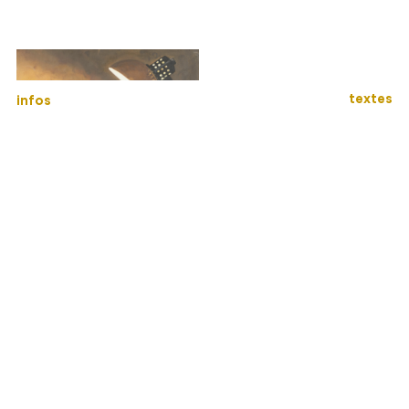
textes
infos
La vocation de Saint-Mathieu
2000
51×48 cm
huile sur toile