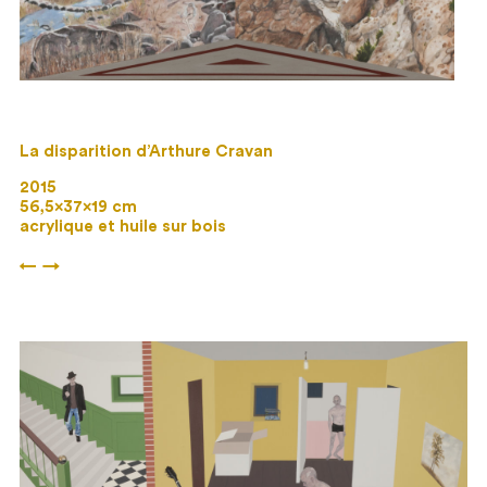
La disparition d’Arthure Cravan
2015
56,5×37×19 cm
acrylique et huile sur bois
←
→