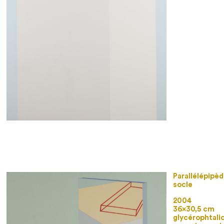
Parallélépipèd
socle
2004
36×30,5 cm
glycérophtali