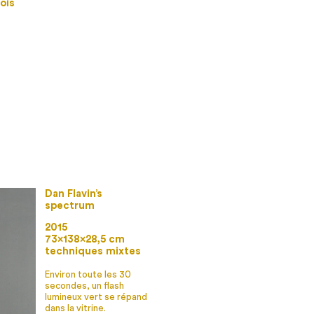
ois
Dan Flavin’s
spectrum
2015
73×138×28,5 cm
techniques mixtes
Environ toute les 30
secondes, un flash
lumineux vert se répand
dans la vitrine.