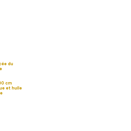
ncée du
e
00 cm
ue et huile
le