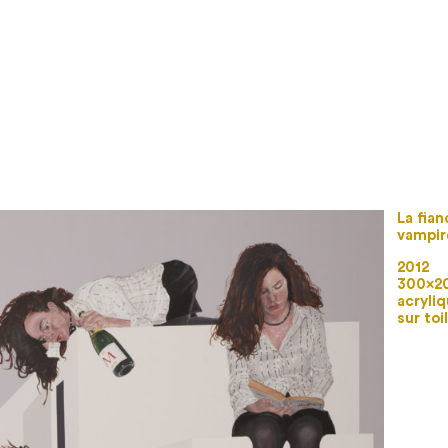
La fia
vampir
2012
300×2
acryliq
sur toi