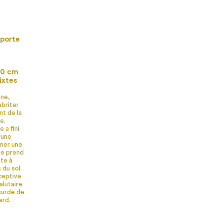
 porte
60 cm
ixtes
ine,
abriter
nt de la
e.
 a fini
 une
umer une
le prend
ate à
du sol.
ceptive
alutaire
bsurde de
ard.