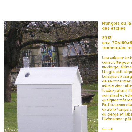
François ou la
des étoiles
2013
env. 70×150×
techniques m
Une cabane-sixt
construite pour 
un cierge, éléme
liturgie catholiqu
Lorsque ce cierge
de se consumer,
mèche vient all
fusée-pétard. El
son envol et écl
quelques mètres 
Performance dé
entre le temps s
du cierge et l’a
l’évènement pét
←
→