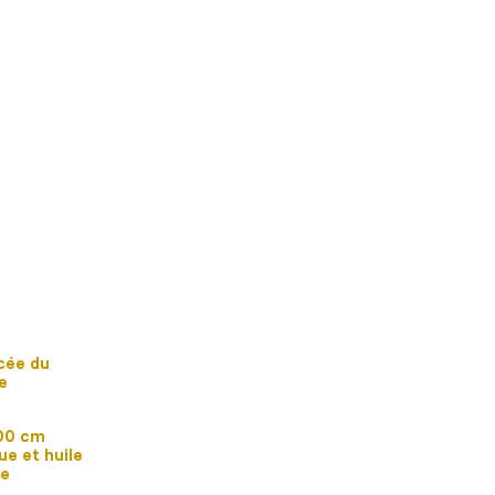
ncée du
e
00 cm
ue et huile
le