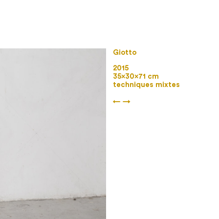
Giotto
2015
35×30×71 cm
techniques mixtes
←
→