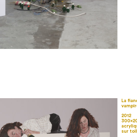
La fia
vampir
2012
300×2
acryliq
sur toi