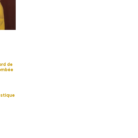
ord de
tombée
ustique