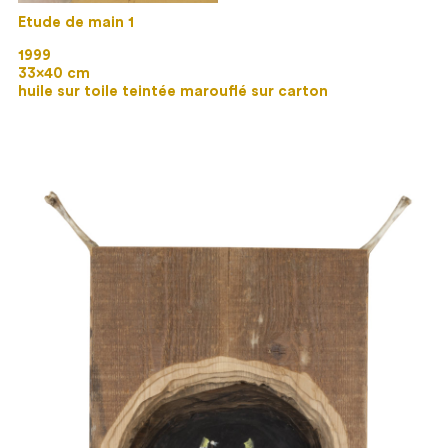
Etude de main 1
1999
33×40 cm
huile sur toile teintée marouflé sur carton