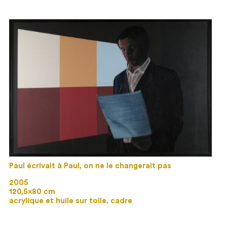
Paul écrivait à Paul, on ne le changerait pas
2005
120,5×80 cm
acrylique et huile sur toile, cadre