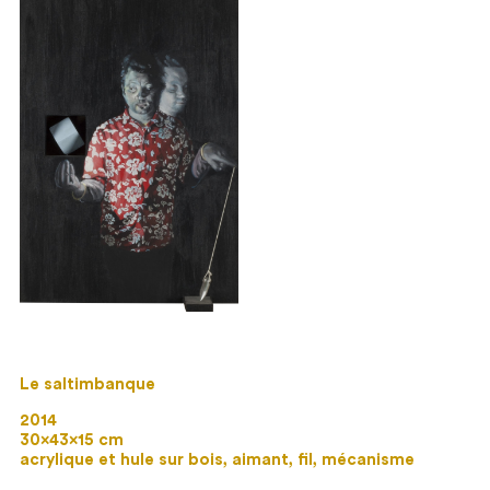
Le saltimbanque
2014
30×43×15 cm
acrylique et hule sur bois, aimant, fil, mécanisme