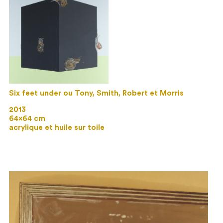
Six feet under ou Tony, Smith, Robert et Morris
2013
64×64 cm
acrylique et huile sur toile