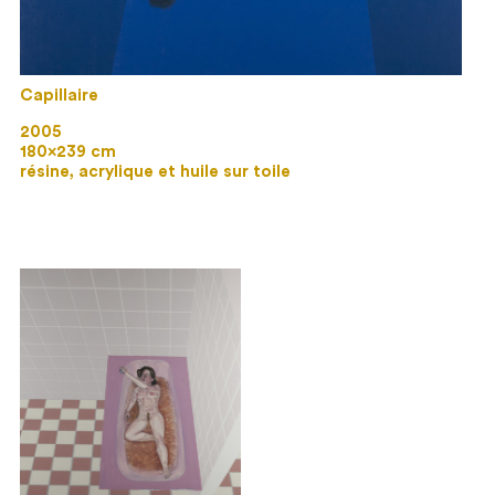
Capillaire
2005
180×239 cm
résine, acrylique et huile sur toile