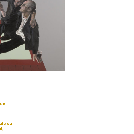
que
ule sur
l,