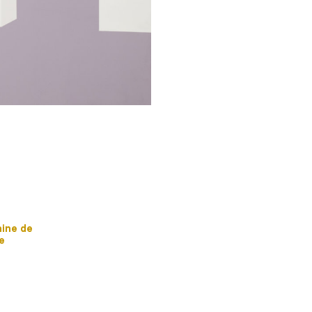
mine de
e