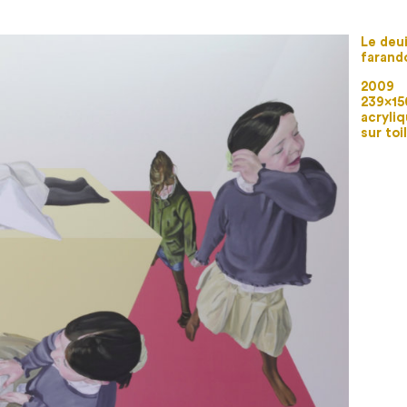
Le deui
farand
2009
239×1
acryliq
sur toi