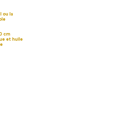
l ou la
ole
50 cm
ue et huile
le