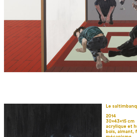
Le saltimban
2014
30×43×15 cm
acrylique et h
bois, aimant, fi
mécanisme