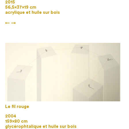
2015
56,5×37×19 cm
acrylique et huile sur bois
←
→
Le fil rouge
2004
159×80 cm
glycérophtalique et huile sur bois