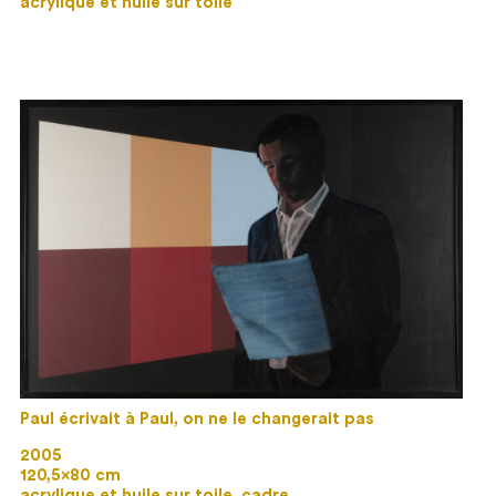
acrylique et huile sur toile
Paul écrivait à Paul, on ne le changerait pas
2005
120,5×80 cm
acrylique et huile sur toile, cadre