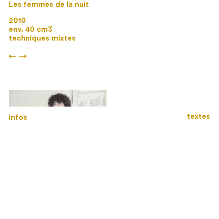
Les femmes de la nuit
2010
env. 40 cm3
techniques mixtes
←
→
textes
infos
Arnaud et la sculpture concave
2000
115×73 cm
huile sur toile