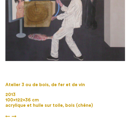
Atelier 3 ou de bois, de fer et de vin
2013
100×122×36 cm
acrylique et huile sur toile, bois (chêne)
←
→