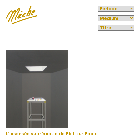
L’insensée suprématie de Piet sur Pablo