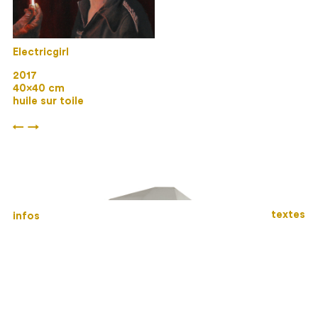
Electricgirl
2017
40×40 cm
huile sur toile
←
→
textes
infos