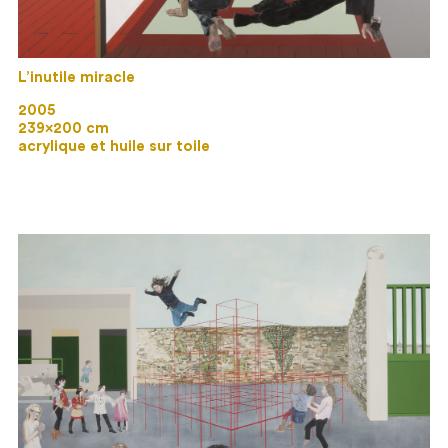
L’inutile miracle
2005
239×200 cm
acrylique et huile sur toile