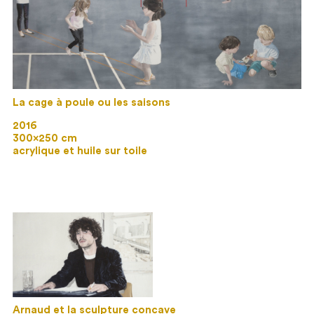
La cage à poule ou les saisons
2016
300×250 cm
acrylique et huile sur toile
Arnaud et la sculpture concave