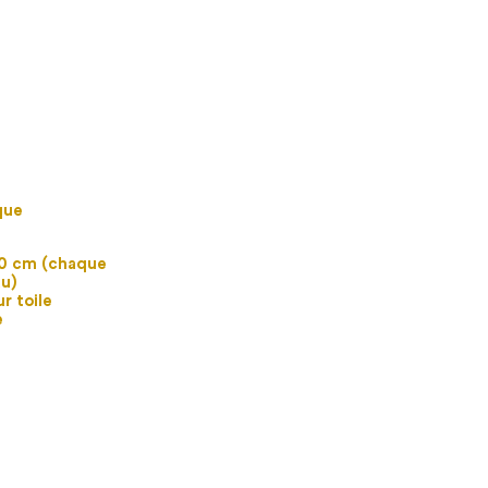
que
0 cm (chaque
u)
ur toile
e