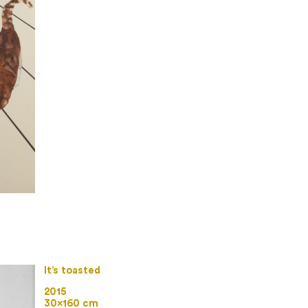
It’s toasted
2015
30×160 cm