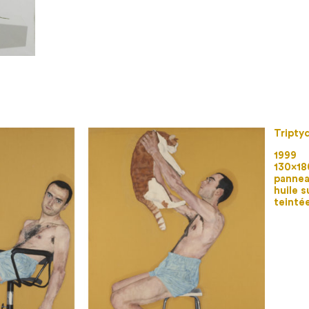
Tripty
1999
130×18
pannea
huile s
teinté