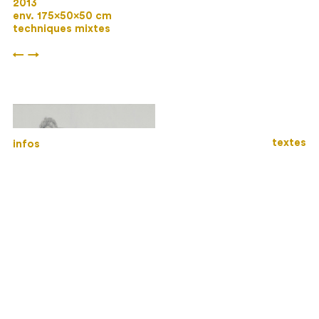
2013
env. 175×50×50 cm
techniques mixtes
←
→
textes
infos
Daesh
2015
40×40 cm
acrylique et huile sur toile