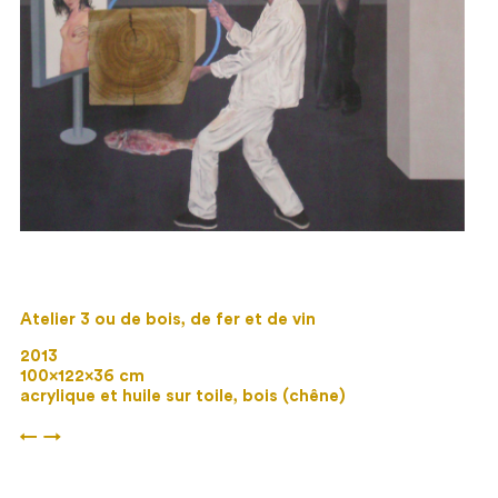
Atelier 3 ou de bois, de fer et de vin
2013
100×122×36 cm
acrylique et huile sur toile, bois (chêne)
←
→