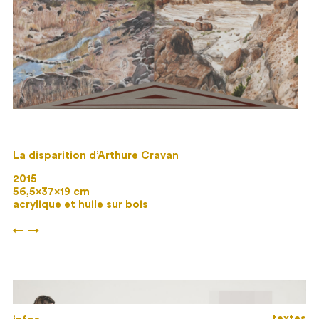
La disparition d’Arthure Cravan
2015
56,5×37×19 cm
acrylique et huile sur bois
←
→
textes