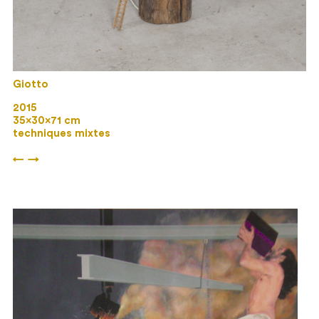
Giotto
2015
35×30×71 cm
techniques mixtes
←
→