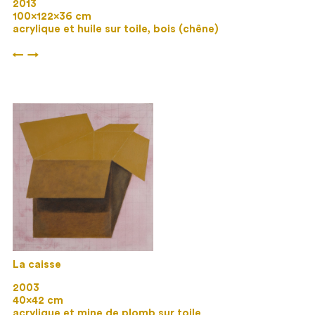
2013
100×122×36 cm
acrylique et huile sur toile, bois (chêne)
←
→
La caisse
2003
40×42 cm
acrylique et mine de plomb sur toile