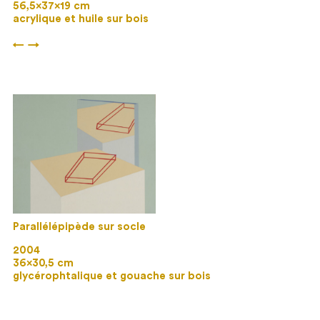
56,5×37×19 cm
acrylique et huile sur bois
←
→
Parallélépipède sur socle
2004
36×30,5 cm
glycérophtalique et gouache sur bois