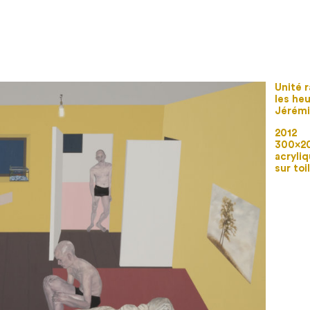
Unité r
les he
Jérém
2012
300×2
acryliq
sur toi