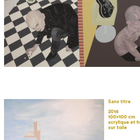
Sans titre
2014
100×100 cm
acrylique et h
sur toile