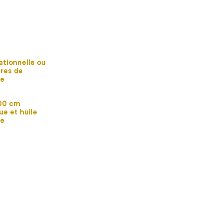
ationnelle ou
ures de
ie
00 cm
ue et huile
le